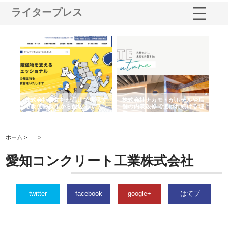
ライタープレス
ノー
株式会社耕文社が品川で実現す
株式会社ナカモトがホテルや店
株
の専
る販促物製作から配送までワン
舗の内装改修で選ばれ続ける理
れ
ストップ対応
由
強
ホーム >
>
愛知コンクリート工業株式会社
twitter
facebook
google+
はてブ