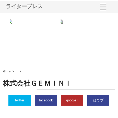
ライタープレス
る舗
ホクシン設備株式会社が手がけ
株式会社東京シー・エム・シー
株
る給排水空調消火設備工事の実
のGISインフラ管理システム導
か
績と強み
入メリット
由
ホーム >
>
株式会社ＧＥＭＩＮＩ
twitter
facebook
google+
はてブ