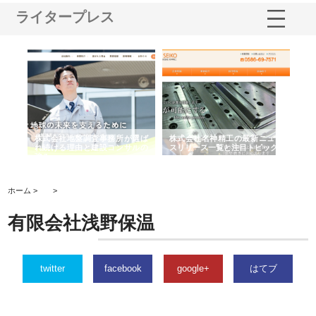
ライタープレス
水中
株式会社地盤調査事務所が選ば
株式会社名神精工の最新ニュー
有
る理
れ続ける理由と建設コンサルの
スリリース一覧と注目トピック
で
強み
の
ホーム >
>
有限会社浅野保温
twitter
facebook
google+
はてブ