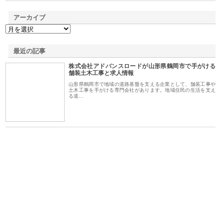
アーカイブ
最近の記事
株式会社アドバンスロードが山形県鶴岡市で手がける
舗装土木工事と求人情報
山形県鶴岡市で地域の道路基盤を支える企業として、舗装工事や
土木工事を手がける専門会社があります。地域住民の生活を支え
る道…
シー
株式会社アクアスペースが水中
株式会社地盤調査事務所が選ば
株
ム導
から陸上まで一貫施工できる理
れ続ける理由と建設コンサルの
ス