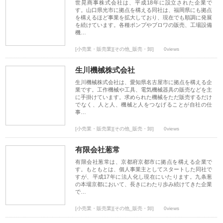
世晃商事株式会社は、平成18年に設立された企業で
す。山口県光市に拠点を構える同社は、福岡県にも拠点
を構えるほど事業を拡大しており、現在でも順調に発展
を続けています。各種ポンプやブロワの販売、工場設備
機…
[小売業・販売業][その他_販売・卸]
0views
生川機械株式会社
生川機械株式会社は、愛知県名古屋市に拠点を構える企
業です。工作機械や工具、電気機械器具の販売などを主
に手掛けています。求められた機械をただ販売するだけ
でなく、人と人、機械と人をつなげることが自社の仕
事…
[小売業・販売業][その他_販売・卸]
0views
有限会社葱常
有限会社葱常は、京都府京都市に拠点を構える企業で
す。もともとは、個人事業主としてスタートした同社で
すが、平成17年に法人化し現在にいたります。九条葱
の本場京都において、長きにわたり歩み続けてきた企業
で…
[小売業・販売業][その他_販売・卸]
0views