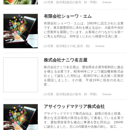
[小売業・販売業][食品の販売・卸・問屋]
0views
有限会社ショーワ・エム
有限会社ショーワ・エムは、1992年に設立された企業
です。東京都墨田区に本社を構えるほか、大阪市中央区
に営業所を展開しています。お客様とのつながりを第一
に考える同社は、30年近くにわたり雑貨や文具に使…
[小売業・販売業][その他_販売・卸]
0views
株式会社ナニワ名古屋
株式会社ナニワ名古屋は、愛知県名古屋市昭和区に拠点
を構える企業です。昭和46年にナニワ建設機材株式会
社として誕生した同社は、昭和57年に名古屋へ営業所
を開設しました。その後、平成19年に現在の社名に
変…
[小売業・販売業][食品の販売・卸・問屋]
0views
アサイウッドマテリア株式会社
アサイウッドマテリア株式会社は、顧客の安全と快適、
豊かな生活環境の実現を目指して邁進している企業で
す。愛知県弥富市を拠点に事業を営む同社は、1954年
に誕生しました。主にLVS製造や合板の卸し、加工、…