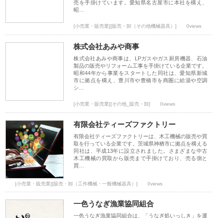
売を手掛けています。愛知県名古屋市に本社を構え、
昭…
[小売業・販売業][販売・卸（その他機械器具）]
0views
株式会社あみや商事
株式会社あみや商事は、LPガスやガス厨房機器、石油
製品の販売やリフォーム工事を手掛けている企業です。
昭和44年から事業をスタートした同社は、愛知県新城
市に拠点を構え、豊川市や豊橋市を商圏に給湯や空調
シ…
[小売業・販売業][その他_販売・卸]
0views
有限会社ティーズファクトリー
有限会社ティーズファクトリーは、木工機械の販売や買
取を行っている企業です。茨城県神栖市に拠点を構える
同社は、平成13年に設立されました。さまざまな中古
木工機械の買取から販売まで手掛けており、売る側と
買…
[小売業・販売業][販売・卸（工作機械・一般機械器具）]
0views
一色うなぎ漁業協同組合
一色うなぎ漁業協同組合は、「うなぎ処いっしき」を運