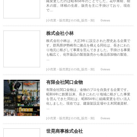
織変更したのは昭和58年のことでした。花や果樹、樹
木の苗、球根の生産、販売を主に手掛けており、現在
で…
[小売業・販売業][その他_販売・卸]
0views
株式会社小林
株式会社小林は、大正3年に設立された歴史ある企業で
す。群馬県伊勢崎市に拠点を構える同社は、長きにわた
り地元に根ざして事業を営んできました。手掛ける事業
も幅広く、化学薬品の製造販売から食品添加物の製造、
…
[小売業・販売業][その他_販売・卸]
0views
有限会社関口金物
有限会社関口金物は、金物のプロを自負する企業です。
昭和6年に創業以来、長きにわたり地域に根ざした事業
を営んできた同社は、昭和54年に組織変更を行い法人
化しました。現在では、建築架設足場や土木関連資材、
…
[小売業・販売業][その他_販売・卸]
0views
世晃商事株式会社