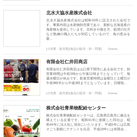
北水大協水産株式会社
北水大協水産株式会社は昭和43年に設立された会社で
す。事業内容は水産物卸売業であり、新鮮な北海道産の
海産物を提供しています。目利きや捌き方、処理の仕方
など熟練の職人たちが対応しているので、海の恵みを
最…
[小売業・販売業][食品の販売・卸・問屋]
0views
有限会社仁井田商店
有限会社仁井田商店は山口県下関市にある会社です。卸
営業時間は午前3時から午後12時までとなっていて、毎
週水曜日が休みです。飲食営業時間は金曜日と土曜日が
午前9時半から午後3時までとなっています。日曜祝…
[小売業・販売業][食品の販売・卸・問屋]
0views
株式会社青果物配給センター
株式会社青果物配給センターは、広島県広島市に拠点を
構えている企業です。昭和41年に創業した同社は、昭
和44年に法人化し現在にいたります。平成6年には広島
そごう新館にテナントを出店、平成18年には有限会…