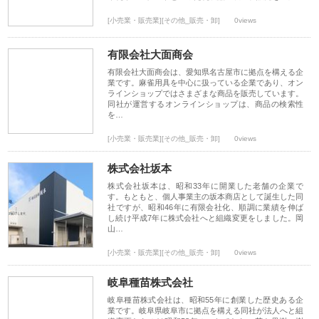
[小売業・販売業][その他_販売・卸]
0views
有限会社大面商会
有限会社大面商会は、愛知県名古屋市に拠点を構える企
業です。麻雀用具を中心に扱っている企業であり、オン
ラインショップではさまざまな商品を販売しています。
同社が運営するオンラインショップは、商品の検索性
を…
[小売業・販売業][その他_販売・卸]
0views
株式会社坂本
株式会社坂本は、昭和33年に開業した老舗の企業で
す。もともと、個人事業主の坂本商店として誕生した同
社ですが、昭和46年に有限会社化、順調に業績を伸ば
し続け平成7年に株式会社へと組織変更をしました。岡
山…
[小売業・販売業][その他_販売・卸]
0views
岐阜種苗株式会社
岐阜種苗株式会社は、昭和55年に創業した歴史ある企
業です。岐阜県岐阜市に拠点を構える同社が法人へと組