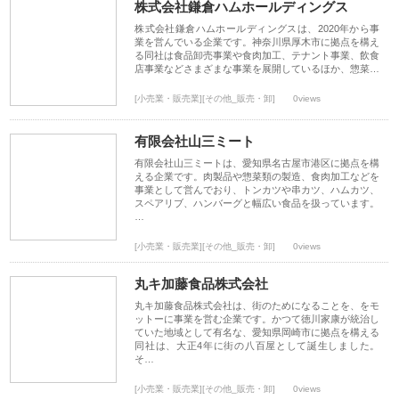
株式会社鎌倉ハムホールディングス
株式会社鎌倉ハムホールディングスは、2020年から事
業を営んでいる企業です。神奈川県厚木市に拠点を構え
る同社は食品卸売事業や食肉加工、テナント事業、飲食
店事業などさまざまな事業を展開しているほか、惣菜…
[小売業・販売業][その他_販売・卸]
0views
有限会社山三ミート
有限会社山三ミートは、愛知県名古屋市港区に拠点を構
える企業です。肉製品や惣菜類の製造、食肉加工などを
事業として営んでおり、トンカツや串カツ、ハムカツ、
スペアリブ、ハンバーグと幅広い食品を扱っています。
…
[小売業・販売業][その他_販売・卸]
0views
丸キ加藤食品株式会社
丸キ加藤食品株式会社は、街のためになることを、をモ
ットーに事業を営む企業です。かつて徳川家康が統治し
ていた地域として有名な、愛知県岡崎市に拠点を構える
同社は、大正4年に街の八百屋として誕生しました。
そ…
[小売業・販売業][その他_販売・卸]
0views