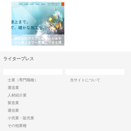
盤調査事務所が選ば
株式会社名神精工の最新ニュー
有限会社エム・ビルドが
由と建設コンサルの
スリリース一覧と注目トピック
で選ばれる道路舗装と土
の実力
ライタープレス
カテゴリー
サイト情報
士業（専門職種）
当サイトについて
運送業
人材紹介業
製造業
通信業
小売業・販売業
その他業種