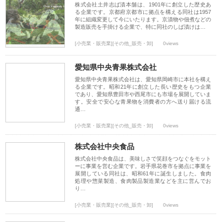
株式会社土井志ば漬本舗は、1901年に創立した歴史あ
る企業です。京都府京都市に拠点を構える同社は1957
年に組織変更して今にいたります。京漬物や佃煮などの
製造販売を手掛ける企業で、特に同社のしば漬けは…
[小売業・販売業][その他_販売・卸]
0views
愛知県中央青果株式会社
愛知県中央青果株式会社は、愛知県岡崎市に本社を構え
る企業です。昭和21年に創立した長い歴史をもつ企業
であり、愛知県豊田市や西尾市にも市場を展開していま
す。安全で安心な青果物を消費者の方へ送り届ける流
通…
[小売業・販売業][その他_販売・卸]
0views
株式会社中央食品
株式会社中央食品は、美味しさで笑顔をつなぐをモット
ーに事業を営む企業です。岩手県花巻市を拠点に事業を
展開している同社は、昭和61年に誕生しました。食肉
処理や惣菜製造、食肉製品製造業などを主に営んでお
り…
[小売業・販売業][その他_販売・卸]
0views