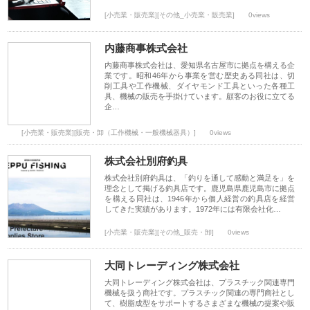
[小売業・販売業][その他_小売業・販売業]
0views
内藤商事株式会社
内藤商事株式会社は、愛知県名古屋市に拠点を構える企
業です。昭和46年から事業を営む歴史ある同社は、切
削工具や工作機械、ダイヤモンド工具といった各種工
具、機械の販売を手掛けています。顧客のお役に立てる
企…
[小売業・販売業][販売・卸（工作機械・一般機械器具）]
0views
株式会社別府釣具
株式会社別府釣具は、「釣りを通して感動と満足を」を
理念として掲げる釣具店です。鹿児島県鹿児島市に拠点
を構える同社は、1946年から個人経営の釣具店を経営
してきた実績があります。1972年には有限会社化…
[小売業・販売業][その他_販売・卸]
0views
大同トレーディング株式会社
大同トレーディング株式会社は、プラスチック関連専門
機械を扱う商社です。プラスチック関連の専門商社とし
て、樹脂成型をサポートするさまざまな機械の提案や販