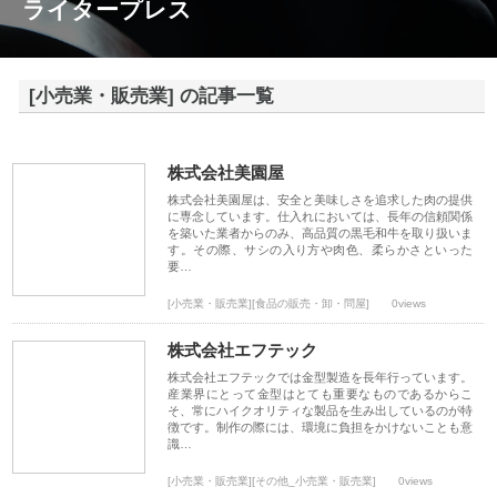
ライタープレス
[小売業・販売業] の記事一覧
株式会社美園屋
株式会社美園屋は、安全と美味しさを追求した肉の提供
に専念しています。仕入れにおいては、長年の信頼関係
を築いた業者からのみ、高品質の黒毛和牛を取り扱いま
す。その際、サシの入り方や肉色、柔らかさといった
要…
[小売業・販売業][食品の販売・卸・問屋]
0views
株式会社エフテック
株式会社エフテックでは金型製造を長年行っています。
産業界にとって金型はとても重要なものであるからこ
そ、常にハイクオリティな製品を生み出しているのが特
徴です。制作の際には、環境に負担をかけないことも意
識…
[小売業・販売業][その他_小売業・販売業]
0views