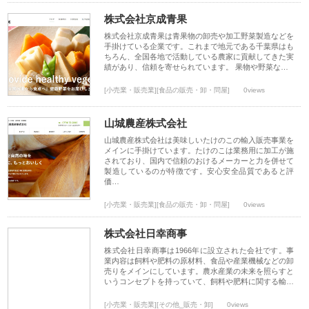
株式会社京成青果
株式会社京成青果は青果物の卸売や加工野菜製造などを
手掛けている企業です。これまで地元である千葉県はも
ちろん、全国各地で活動している農家に貢献してきた実
績があり、信頼を寄せられています。 果物や野菜な…
[小売業・販売業][食品の販売・卸・問屋]
0views
山城農産株式会社
山城農産株式会社は美味しいたけのこの輸入販売事業を
メインに手掛けています。たけのこは業務用に加工が施
されており、国内で信頼のおけるメーカーと力を併せて
製造しているのが特徴です。安心安全品質であると評
価…
[小売業・販売業][食品の販売・卸・問屋]
0views
株式会社日幸商事
株式会社日幸商事は1966年に設立された会社です。事
業内容は飼料や肥料の原材料、食品や産業機械などの卸
売りをメインにしています。農水産業の未来を照らすと
いうコンセプトを持っていて、飼料や肥料に関する輸…
[小売業・販売業][その他_販売・卸]
0views