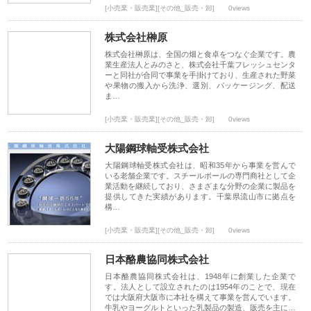
[小売業・販売業][その他_販売・卸]
0views
株式会社榊原
株式会社榊原は、全国の畑と食卓をつなぐ企業です。農
業生産法人とみのさと、株式会社千葉フレッシュセンタ
ーと同社が合同で事業を手掛けており、生産された野菜
や果物の搬入から洗浄、選別、パッケージング、配送
ま…
[小売業・販売業][その他_販売・卸]
0views
大陽鋼球軸受株式会社
大陽鋼球軸受株式会社は、昭和35年から事業を営んで
いる老舗企業です。スチールボールの専門商社として企
業活動を継続しており、さまざまな分野の企業に製品を
提供してきた実績があります。千葉県流山市に拠点を
構…
[小売業・販売業][その他_販売・卸]
0views
日本酪農協同株式会社
日本酪農協同株式会社は、1948年に創業した企業で
す。法人として設立されたのは1954年のことで、現在
では大阪府大阪市に本社を構えて事業を営んでいます。
牛乳やヨーグルトといった乳製品の製造、販売を主に…