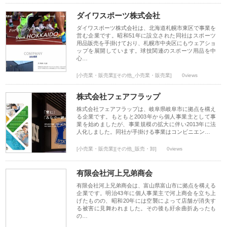
ダイワスポーツ株式会社
ダイワスポーツ株式会社は、北海道札幌市東区で事業を
営む企業です。昭和51年に設立された同社はスポーツ
用品販売を手掛けており、札幌市中央区にもウェアショ
ップを展開しています。球技関連のスポーツ用品を中
心…
[小売業・販売業][その他_小売業・販売業]
0views
株式会社フェアフラップ
株式会社フェアフラップは、岐阜県岐阜市に拠点を構え
る企業です。もともと2003年から個人事業主として事
業を始めましたが、事業規模の拡大に伴い2013年に法
人化しました。同社が手掛ける事業はコンビニエン…
[小売業・販売業][その他_販売・卸]
0views
有限会社河上兄弟商会
有限会社河上兄弟商会は、富山県富山市に拠点を構える
企業です。明治43年に個人事業主で河上商会を立ち上
げたものの、昭和20年には空襲によって店舗が消失す
る被害に見舞われました。その後も紆余曲折あったも
の…