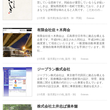
営している団体です。同組合が運営しているうなぎ処い
っしきは、愛知県西尾市一色町で営業しており、さまざ
まなうなぎ料理を味わえると人気です。 こだわりの…
[小売業・販売業][食品の販売・卸・問屋]
0views
有限会社佐々木商会
有限会社佐々木商会は、広島県廿日市市に拠点を構える
企業です。平成6年に創立された同社は、平成14年に組
織変更して現在にいたります。一般貨物自動車運送業
や、貨物自動車利用運送業などを手掛けています。同
社…
[小売業・販売業][その他_販売・卸]
0views
ジープラン株式会社
ジープラン株式会社は、東京都千代田区に拠点を構える
企業です。医療機器の販売や透析室の設計、管理、新規
開業に関する業務の代行といった事業を営んでいます。
1991年の設立以来、着実に事業規模と業績を拡大さ…
[小売業・販売業][その他_販売・卸]
0views
株式会社土井志ば漬本舗