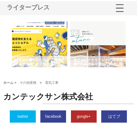
ライタープレス
ノー
株式会社耕文社が品川で実現す
株式会社ナカモトがホテルや店
株
の専
る販促物製作から配送までワン
舗の内装改修で選ばれ続ける理
れ
ストップ対応
由
強
ホーム >
その他業種
>
電気工事
カンテックサン株式会社
twitter
facebook
google+
はてブ