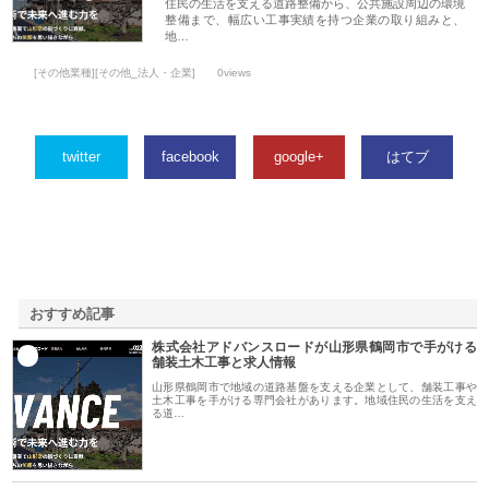
住民の生活を支える道路整備から、公共施設周辺の環境
整備まで、幅広い工事実績を持つ企業の取り組みと、
地…
[その他業種][その他_法人・企業]
0views
twitter
facebook
google+
はてブ
おすすめ記事
株式会社アドバンスロードが山形県鶴岡市で手がける
1
舗装土木工事と求人情報
山形県鶴岡市で地域の道路基盤を支える企業として、舗装工事や
土木工事を手がける専門会社があります。地域住民の生活を支え
る道…