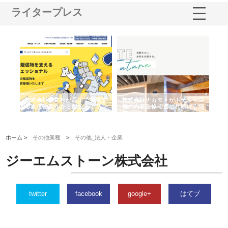
ライタープレス
ノー
株式会社耕文社が品川で実現す
株式会社ナカモトがホテルや店
株
の専
る販促物製作から配送までワン
舗の内装改修で選ばれ続ける理
れ
ストップ対応
由
強
ホーム >
その他業種
>
その他_法人・企業
ジーエムストーン株式会社
twitter
facebook
google+
はてブ