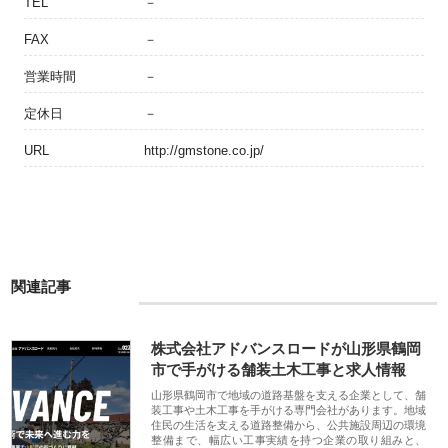
TEL
－
FAX
－
営業時間
－
定休日
－
URL
http://gmstone.co.jp/
関連記事
株式会社アドバンスロードが山形県鶴岡
市で手がける舗装土木工事と求人情報
山形県鶴岡市で地域の道路基盤を支える企業として、舗
装工事や土木工事を手がける専門会社があります。地域
住民の生活を支える道路整備から、公共施設周辺の環境
整備まで、幅広い工事実績を持つ企業の取り組みと、