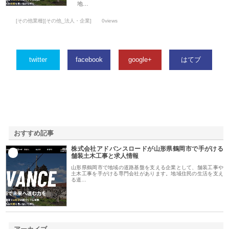
地…
[その他業種][その他_法人・企業]
0views
twitter
facebook
google+
はてブ
おすすめ記事
株式会社アドバンスロードが山形県鶴岡市で手がける
1
舗装土木工事と求人情報
山形県鶴岡市で地域の道路基盤を支える企業として、舗装工事や
土木工事を手がける専門会社があります。地域住民の生活を支え
る道…