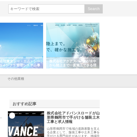
株式会社アクアスペースが水中
株式会社地盤調査事務所が選ば
株式会社名神精
から陸上まで一貫施工できる理
れ続ける理由と建設コンサルの
スリリース一覧
由
強み
その他業種
おすすめ記事
株式会社アドバンスロードが山
1
形県鶴岡市で手がける舗装土木
工事と求人情報
山形県鶴岡市で地域の道路基盤を支え
る企業として、舗装工事や土木工事を
手がける専門会社があります。地域住