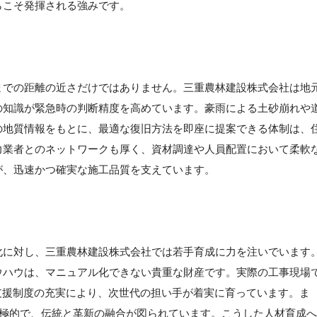
らこそ発揮される強みです。
】
までの距離の近さだけではありません。三重農林建設株式会社は地
の知識が緊急時の判断精度を高めています。豪雨による土砂崩れや
の地質情報をもとに、最適な復旧方法を即座に提案できる体制は、
力業者とのネットワークも厚く、資材調達や人員配置において柔軟
が、迅速かつ確実な施工品質を支えています。
化に対し、三重農林建設株式会社では若手育成に力を注いでいます
ウハウは、マニュアル化できない貴重な財産です。実際の工事現場
支援制度の充実により、次世代の担い手が着実に育っています。ま
積極的で、伝統と革新の融合が図られています。こうした人材育成へ