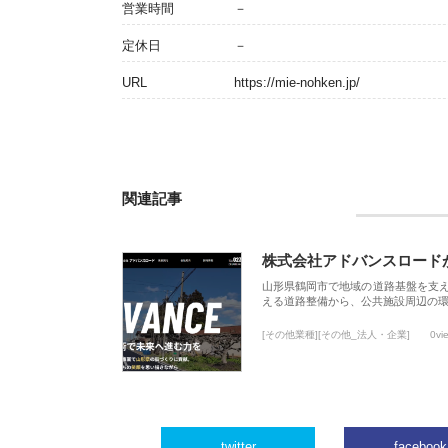
営業時間
－
定休日
－
URL
https://mie-nohken.jp/
関連記事
株式会社アドバンスロード
山形県鶴岡市で地域の道路基盤を支
える道路整備から、公共施設周辺の
[その他業種][その他_法人・企業]
0vi
twitter
facebook