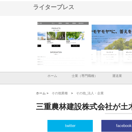
ライタープレス
式会社メタルエースの企業サ
株式会社ＣＳＡの事業内容と強
株式会社山形道路が
トが提供する充実した情報内
みを徹底解説
装工事と土木技術の
とは
ホーム
士業（専門職種）
運送業
ホーム >
その他業種
>
その他_法人・企業
三重農林建設株式会社が土
twitter
facebook