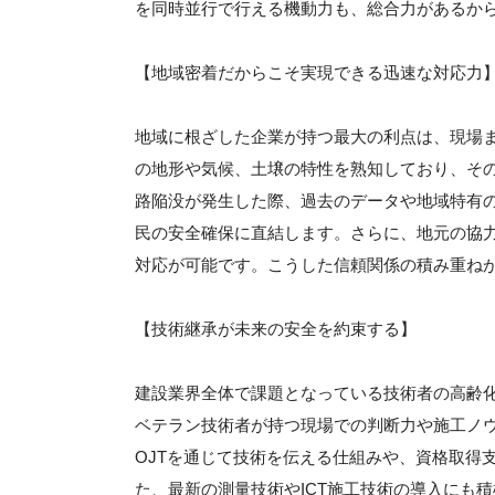
を同時並行で行える機動力も、総合力があるか
【地域密着だからこそ実現できる迅速な対応力
地域に根ざした企業が持つ最大の利点は、現場
の地形や気候、土壌の特性を熟知しており、そ
路陥没が発生した際、過去のデータや地域特有
民の安全確保に直結します。さらに、地元の協
対応が可能です。こうした信頼関係の積み重ね
【技術継承が未来の安全を約束する】
建設業界全体で課題となっている技術者の高齢
ベテラン技術者が持つ現場での判断力や施工ノ
OJTを通じて技術を伝える仕組みや、資格取得
た、最新の測量技術やICT施工技術の導入にも