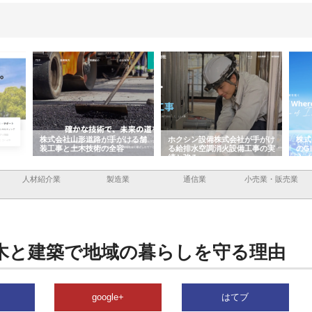
手がける舗
ホクシン設備株式会社が手がけ
株式会社東京シー・エム・シー
全容
る給排水空調消火設備工事の実
のGISインフラ管理システム導
績と強み
入メリット
人材紹介業
製造業
通信業
小売業・販売業
木と建築で地域の暮らしを守る理由
google+
はてブ