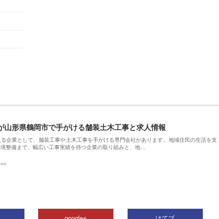
が山形県鶴岡市で手がける舗装土木工事と求人情報
える企業として、舗装工事や土木工事を手がける専門会社があります。地域住民の生活を支
環境整備まで、幅広い工事実績を持つ企業の取り組みと、地…
ews
google+
はてブ