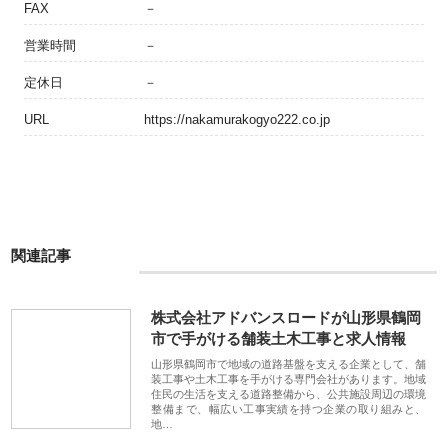
FAX
－
営業時間
－
定休日
－
URL
https://nakamurakogyo222.co.jp
関連記事
株式会社アドバンスロードが山形県鶴岡
市で手がける舗装土木工事と求人情報
山形県鶴岡市で地域の道路基盤を支える企業として、舗
装工事や土木工事を手がける専門会社があります。地域
住民の生活を支える道路整備から、公共施設周辺の環境
整備まで、幅広い工事実績を持つ企業の取り組みと、
地…