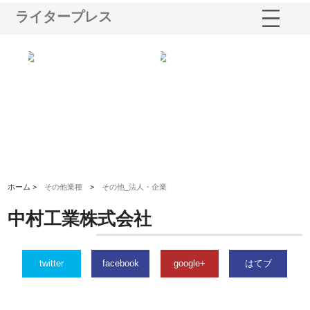
ライタープレス
シー
株式会社アクアスペースが水中
株式会社地盤調査事務所が選ば
株
ム導
から陸上まで一貫施工できる理
れ続ける理由と建設コンサルの
ス
由
強み
ホーム >
その他業種
>
その他_法人・企業
中村工業株式会社
twitter
facebook
google+
はてブ