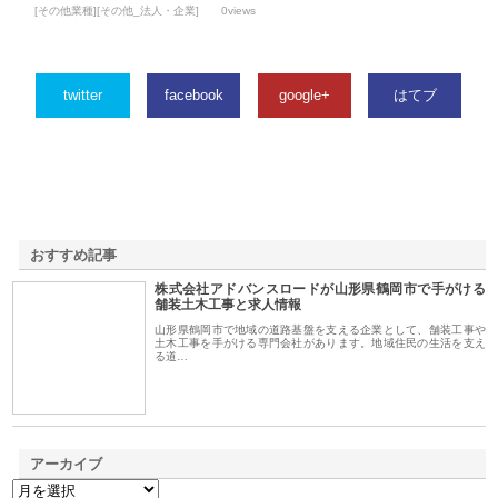
[その他業種][その他_法人・企業]
0views
twitter
facebook
google+
はてブ
おすすめ記事
株式会社アドバンスロードが山形県鶴岡市で手がける
1
舗装土木工事と求人情報
山形県鶴岡市で地域の道路基盤を支える企業として、舗装工事や
土木工事を手がける専門会社があります。地域住民の生活を支え
る道…
アーカイブ