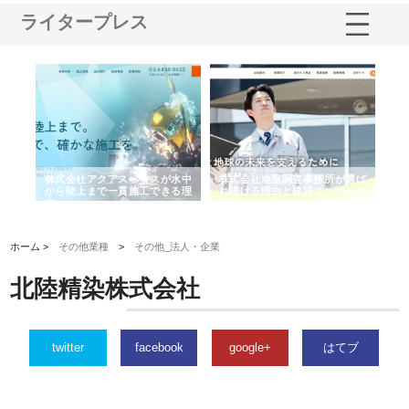
ライタープレス
シー
株式会社アクアスペースが水中
株式会社地盤調査事務所が選ば
株
ム導
から陸上まで一貫施工できる理
れ続ける理由と建設コンサルの
ス
由
強み
ホーム >
その他業種
>
その他_法人・企業
北陸精染株式会社
twitter
facebook
google+
はてブ