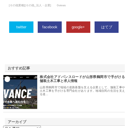
[その他業種][その他_法人・企業]
0views
twitter
facebook
google+
はてブ
おすすめ記事
株式会社アドバンスロードが山形県鶴岡市で手がける
1
舗装土木工事と求人情報
山形県鶴岡市で地域の道路基盤を支える企業として、舗装工事や
土木工事を手がける専門会社があります。地域住民の生活を支え
る道…
アーカイブ