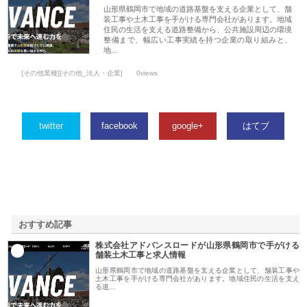
山形県鶴岡市で地域の道路基盤を支える企業として、舗
装工事や土木工事を手がける専門会社があります。地域
住民の生活を支える道路整備から、公共施設周辺の環境
整備まで、幅広い工事実績を持つ企業の取り組みと、
地…
[その他業種][その他_法人・企業]
0views
twitter
facebook
google+
はてブ
おすすめ記事
株式会社アドバンスロードが山形県鶴岡市で手がける
1
舗装土木工事と求人情報
山形県鶴岡市で地域の道路基盤を支える企業として、舗装工事や
土木工事を手がける専門会社があります。地域住民の生活を支え
る道…