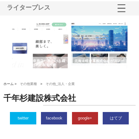
ライタープレス
多摩
有限会社松幸商店が手がける織
北海道軽金属株式会社がスノー
株
工事
ネームと下げ札の製造技術
フライとテーパーブロックの専
る
用ページを新設
ス
ホーム >
その他業種
>
その他_法人・企業
千年杉建設株式会社
twitter
facebook
google+
はてブ