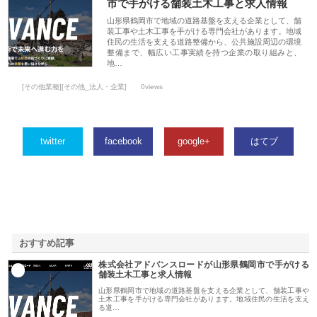
市で手がける舗装土木工事と求人情報
山形県鶴岡市で地域の道路基盤を支える企業として、舗
装工事や土木工事を手がける専門会社があります。地域
住民の生活を支える道路整備から、公共施設周辺の環境
整備まで、幅広い工事実績を持つ企業の取り組みと、
地…
[その他業種][その他_法人・企業]
0views
twitter
facebook
google+
はてブ
おすすめ記事
株式会社アドバンスロードが山形県鶴岡市で手がける
1
舗装土木工事と求人情報
山形県鶴岡市で地域の道路基盤を支える企業として、舗装工事や
土木工事を手がける専門会社があります。地域住民の生活を支え
る道…