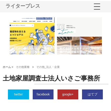
ライタープレス
ノー
株式会社耕文社が品川で実現す
株式会社ナカモトがホテルや店
株
の専
る販促物製作から配送までワン
舗の内装改修で選ばれ続ける理
れ
ストップ対応
由
強
ホーム >
その他業種
>
その他_法人・企業
土地家屋調査士法人いさご事務所
twitter
facebook
google+
はてブ