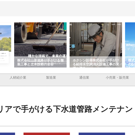
ける舗
ホクシン設備株式会社が手がけ
株式会社東京シー・エム・シー
株式
る給排水空調消火設備工事の実
のGISインフラ管理システム導
から
績と強み
入メリット
由
人材紹介業
製造業
通信業
小売業・販売業
リアで手がける下水道管路メンテナン