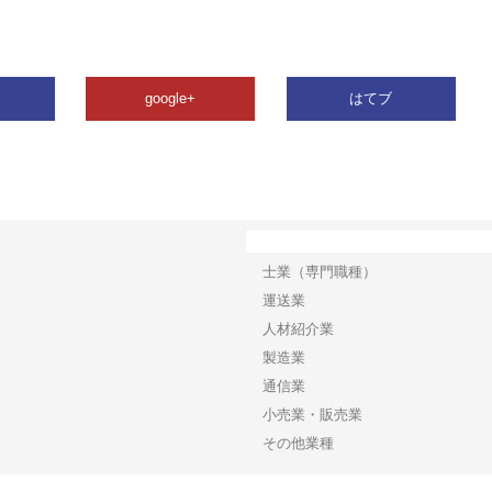
google+
はてブ
カテゴリー
士業（専門職種）
運送業
人材紹介業
製造業
通信業
小売業・販売業
その他業種
Copyright©2026【ライタープレス】 All Rights reserved.