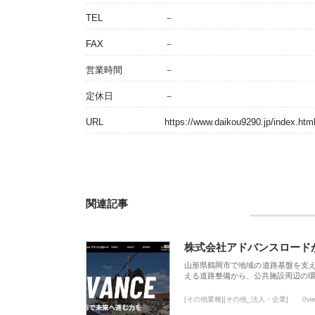
TEL
－
FAX
－
営業時間
－
定休日
－
URL
https://www.daikou9290.jp/index.htm
関連記事
株式会社アドバンスロード
山形県鶴岡市で地域の道路基盤を支
える道路整備から、公共施設周辺の
[その他業種][その他_法人・企業]
0vi