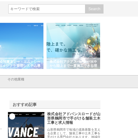
会社アクアスペースが水中
株式会社地盤調査事務所が選ば
株式会社名神精工の
陸上まで一貫施工できる理
れ続ける理由と建設コンサルの
スリリース一覧と注
強み
その他業種
おすすめ記事
株式会社アドバンスロードが山
1
形県鶴岡市で手がける舗装土木
工事と求人情報
山形県鶴岡市で地域の道路基盤を支え
る企業として、舗装工事や土木工事を
手がける専門会社があります。地域住