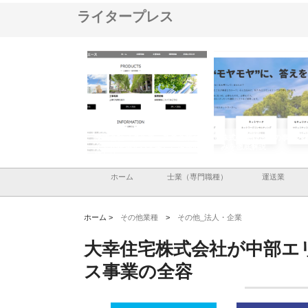
ライタープレス
メタルエースの企業サ
株式会社ＣＳＡの事業内容と強
株式会社山形道路が手が
供する充実した情報内
みを徹底解説
装工事と土木技術の全容
ホーム
士業（専門職種）
運送業
ホーム >
その他業種
>
その他_法人・企業
大幸住宅株式会社が中部エ
ス事業の全容