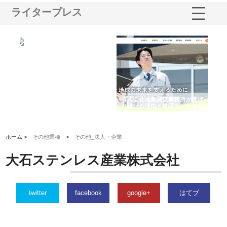
ライタープレス
シー
株式会社アクアスペースが水中
株式会社地盤調査事務所が選ば
株
ム導
から陸上まで一貫施工できる理
れ続ける理由と建設コンサルの
ス
由
強み
ホーム >
その他業種
>
その他_法人・企業
大石ステンレス産業株式会社
twitter
facebook
google+
はてブ