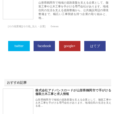
山形県鶴岡市で地域の道路基盤を支える企業として、舗
装工事や土木工事を手がける専門会社があります。地域
住民の生活を支える道路整備から、公共施設周辺の環境
整備まで、幅広い工事実績を持つ企業の取り組みと、
地…
[その他業種][その他_法人・企業]
0views
twitter
facebook
google+
はてブ
おすすめ記事
株式会社アドバンスロードが山形県鶴岡市で手がける
1
舗装土木工事と求人情報
山形県鶴岡市で地域の道路基盤を支える企業として、舗装工事や
土木工事を手がける専門会社があります。地域住民の生活を支え
る道…