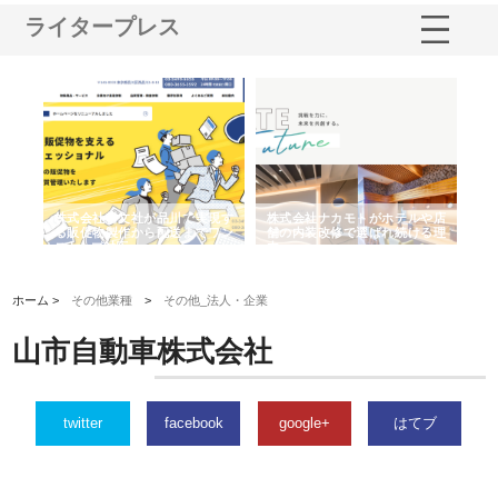
ライタープレス
ノー
株式会社耕文社が品川で実現す
株式会社ナカモトがホテルや店
株
の専
る販促物製作から配送までワン
舗の内装改修で選ばれ続ける理
れ
ストップ対応
由
強
ホーム >
その他業種
>
その他_法人・企業
山市自動車株式会社
twitter
facebook
google+
はてブ