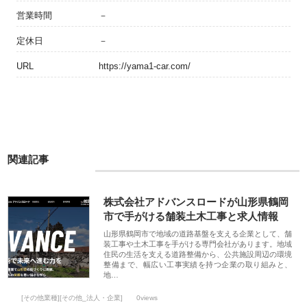
営業時間
－
定休日
－
URL
https://yama1-car.com/
関連記事
株式会社アドバンスロードが山形県鶴岡
市で手がける舗装土木工事と求人情報
山形県鶴岡市で地域の道路基盤を支える企業として、舗
装工事や土木工事を手がける専門会社があります。地域
住民の生活を支える道路整備から、公共施設周辺の環境
整備まで、幅広い工事実績を持つ企業の取り組みと、
地…
[その他業種][その他_法人・企業]
0views