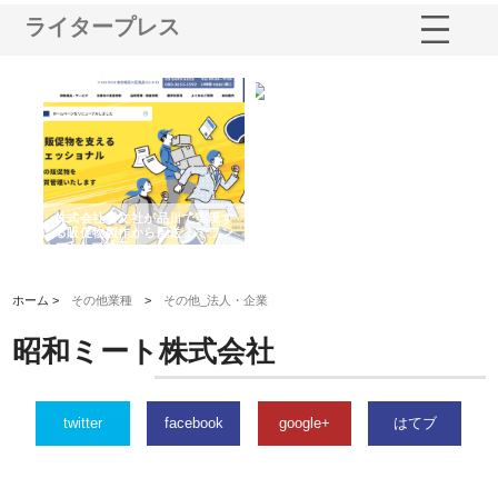
ライタープレス
ノー
株式会社耕文社が品川で実現す
株式会社ナカモトがホテルや店
株
の専
る販促物製作から配送までワン
舗の内装改修で選ばれ続ける理
れ
ストップ対応
由
強
ホーム >
その他業種
>
その他_法人・企業
昭和ミート株式会社
twitter
facebook
google+
はてブ