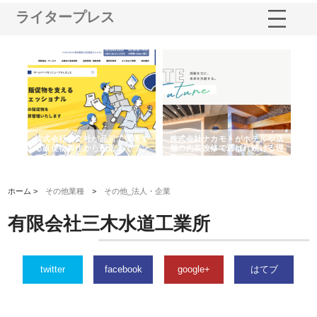
ライタープレス
ノー
株式会社耕文社が品川で実現す
株式会社ナカモトがホテルや店
株
の専
る販促物製作から配送までワン
舗の内装改修で選ばれ続ける理
れ
ストップ対応
由
強
ホーム >
その他業種
>
その他_法人・企業
有限会社三木水道工業所
twitter
facebook
google+
はてブ