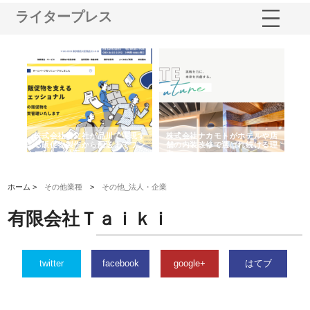
ライタープレス
ノー
株式会社耕文社が品川で実現す
株式会社ナカモトがホテルや店
株
の専
る販促物製作から配送までワン
舗の内装改修で選ばれ続ける理
れ
ストップ対応
由
強
ホーム >
その他業種
>
その他_法人・企業
有限会社Ｔａｉｋｉ
twitter
facebook
google+
はてブ