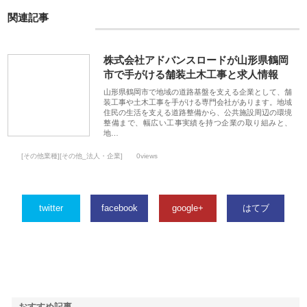
関連記事
株式会社アドバンスロードが山形県鶴岡
市で手がける舗装土木工事と求人情報
山形県鶴岡市で地域の道路基盤を支える企業として、舗
装工事や土木工事を手がける専門会社があります。地域
住民の生活を支える道路整備から、公共施設周辺の環境
整備まで、幅広い工事実績を持つ企業の取り組みと、
地…
[その他業種][その他_法人・企業]
0views
twitter
facebook
google+
はてブ
おすすめ記事