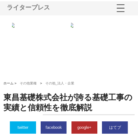
ライタープレス
る舗
ホクシン設備株式会社が手がけ
株式会社東京シー・エム・シー
株
る給排水空調消火設備工事の実
のGISインフラ管理システム導
か
績と強み
入メリット
由
ホーム >
その他業種
>
その他_法人・企業
東昌基礎株式会社が誇る基礎工事の
実績と信頼性を徹底解説
twitter
facebook
google+
はてブ