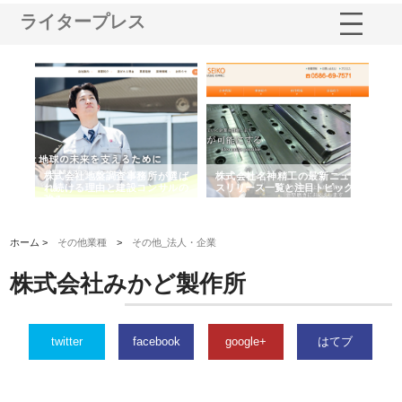
ライタープレス
水中
株式会社地盤調査事務所が選ば
株式会社名神精工の最新ニュー
有
る理
れ続ける理由と建設コンサルの
スリリース一覧と注目トピック
で
強み
の
ホーム >
その他業種
>
その他_法人・企業
株式会社みかど製作所
twitter
facebook
google+
はてブ