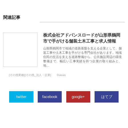
関連記事
株式会社アドバンスロードが山形県鶴岡
市で手がける舗装土木工事と求人情報
山形県鶴岡市で地域の道路基盤を支える企業として、舗
装工事や土木工事を手がける専門会社があります。地域
住民の生活を支える道路整備から、公共施設周辺の環境
整備まで、幅広い工事実績を持つ企業の取り組みと、
地…
[その他業種][その他_法人・企業]
0views
twitter
facebook
google+
はてブ