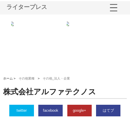
ライタープレス
選ば
株式会社名神精工の最新ニュー
有限会社エム・ビルドが南多摩
有
ルの
スリリース一覧と注目トピック
で選ばれる道路舗装と土木工事
ネ
の実力
ホーム >
その他業種
>
その他_法人・企業
株式会社アルファテクノス
twitter
facebook
google+
はてブ