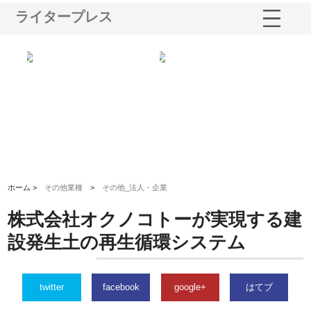
ライタープレス
が手がけ
株式会社東京シー・エム・シー
株式会社アクアスペースが水中
工事の実
のGISインフラ管理システム導
から陸上まで一貫施工できる理
入メリット
由
ホーム >
その他業種
>
その他_法人・企業
株式会社オクノコトーが実現する建
設発生土の再生循環システム
twitter
facebook
google+
はてブ