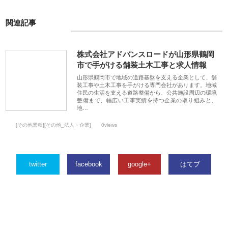
関連記事
株式会社アドバンスロードが山形県鶴岡
市で手がける舗装土木工事と求人情報
山形県鶴岡市で地域の道路基盤を支える企業として、舗
装工事や土木工事を手がける専門会社があります。地域
住民の生活を支える道路整備から、公共施設周辺の環境
整備まで、幅広い工事実績を持つ企業の取り組みと、
地…
[その他業種][その他_法人・企業]
0views
twitter
facebook
google+
はてブ