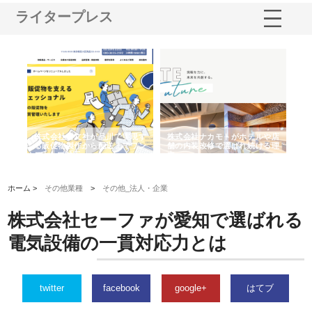
ライタープレス
ノー
株式会社耕文社が品川で実現す
株式会社ナカモトがホテルや店
株
の専
る販促物製作から配送までワン
舗の内装改修で選ばれ続ける理
れ
ストップ対応
由
強
ホーム >
その他業種
>
その他_法人・企業
株式会社セーファが愛知で選ばれる
電気設備の一貫対応力とは
twitter
facebook
google+
はてブ