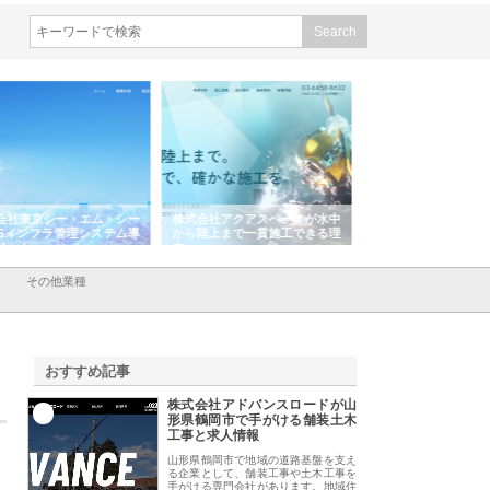
会社アクアスペースが水中
株式会社地盤調査事務所が選ば
株式会社名神精工の
陸上まで一貫施工できる理
れ続ける理由と建設コンサルの
スリリース一覧と注
強み
その他業種
おすすめ記事
株式会社アドバンスロードが山
1
形県鶴岡市で手がける舗装土木
工事と求人情報
山形県鶴岡市で地域の道路基盤を支え
る企業として、舗装工事や土木工事を
手がける専門会社があります。地域住