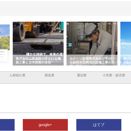
ける舗
ホクシン設備株式会社が手がけ
株式会社東京シー・エム・シー
株式
る給排水空調消火設備工事の実
のGISインフラ管理システム導
から
績と強み
入メリット
由
人材紹介業
製造業
通信業
小売業・販売業
google+
はてブ