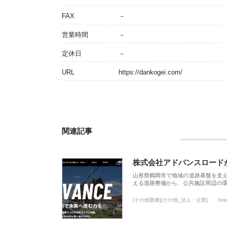
FAX
－
営業時間
－
定休日
－
URL
https://dankogei.com/
関連記事
株式会社アドバンスロード
山形県鶴岡市で地域の道路基盤を支
える道路整備から、公共施設周辺の
[その他業種][その他_法人・企業]
0vi