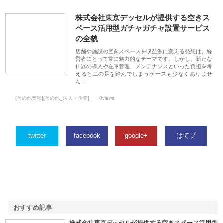
株式会社東京デッセルが提供する空きス
ペース活用型ガチャガチャ設置サービス
の全貌
店舗や施設の空きスペースを収益源に変える発想は、経
営者にとって常に魅力的なテーマです。しかし、新たな
什器の導入や在庫管理、メンテナンスといった負担を考
えると二の足を踏んでしまうケースも少なくありませ
ん…
[その他業種][その他_法人・企業]
0views
twitter
facebook
google+
はてブ
おすすめ記事
株式会社東京デッセルが提供する空きスペース活用型