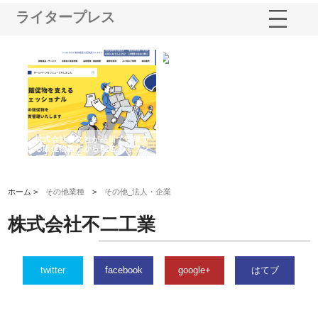
ライタープレス
ノー
株式会社耕文社が品川で実現す
株式会社ナカモトがホテルや店
株
の専
る販促物製作から配送までワン
舗の内装改修で選ばれ続ける理
れ
ストップ対応
由
強
ホーム >
その他業種
>
その他_法人・企業
株式会社不二工業
twitter
facebook
google+
はてブ