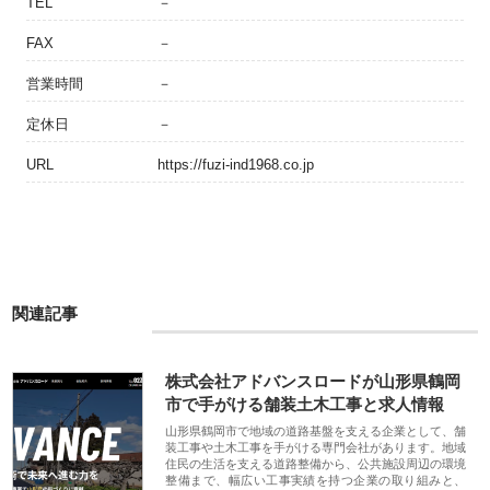
TEL
－
FAX
－
営業時間
－
定休日
－
URL
https://fuzi-ind1968.co.jp
関連記事
株式会社アドバンスロードが山形県鶴岡
市で手がける舗装土木工事と求人情報
山形県鶴岡市で地域の道路基盤を支える企業として、舗
装工事や土木工事を手がける専門会社があります。地域
住民の生活を支える道路整備から、公共施設周辺の環境
整備まで、幅広い工事実績を持つ企業の取り組みと、