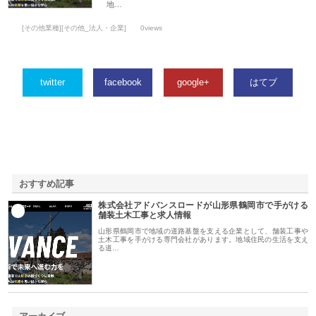
地…
[その他業種][その他_法人・企業]
0views
twitter
facebook
google+
はてブ
おすすめ記事
株式会社アドバンスロードが山形県鶴岡市で手がける
1
舗装土木工事と求人情報
山形県鶴岡市で地域の道路基盤を支える企業として、舗装工事や
土木工事を手がける専門会社があります。地域住民の生活を支え
る道…