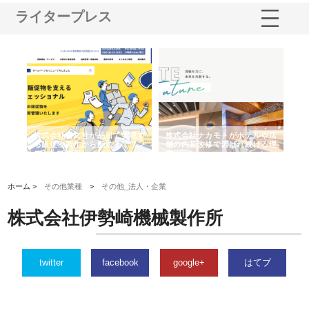
ライタープレス
ノー
株式会社耕文社が品川で実現す
株式会社ナカモトがホテルや店
株
の専
る販促物製作から配送までワン
舗の内装改修で選ばれ続ける理
れ
ストップ対応
由
強
ホーム >
その他業種
>
その他_法人・企業
株式会社伊勢崎機械製作所
twitter
facebook
google+
はてブ