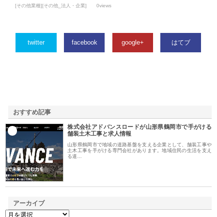
[その他業種][その他_法人・企業]
0views
twitter
facebook
google+
はてブ
おすすめ記事
株式会社アドバンスロードが山形県鶴岡市で手がける
1
舗装土木工事と求人情報
山形県鶴岡市で地域の道路基盤を支える企業として、舗装工事や
土木工事を手がける専門会社があります。地域住民の生活を支え
る道…
アーカイブ