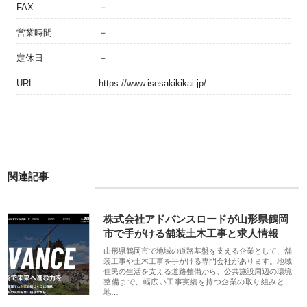
FAX
－
営業時間
－
定休日
－
URL
https://www.isesakikikai.jp/
関連記事
株式会社アドバンスロードが山形県鶴岡
市で手がける舗装土木工事と求人情報
山形県鶴岡市で地域の道路基盤を支える企業として、舗
装工事や土木工事を手がける専門会社があります。地域
住民の生活を支える道路整備から、公共施設周辺の環境
整備まで、幅広い工事実績を持つ企業の取り組みと、
地…