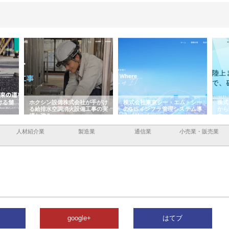
ける舗
ホクシン設備株式会社が手がけ
株式会社東京シー・エム・シー
株式
る給排水空調消火設備工事の実
のGISインフラ管理システム導
から
績と強み
入メリット
由
人材紹介業
製造業
通信業
小売業・販売業
google+
はてブ