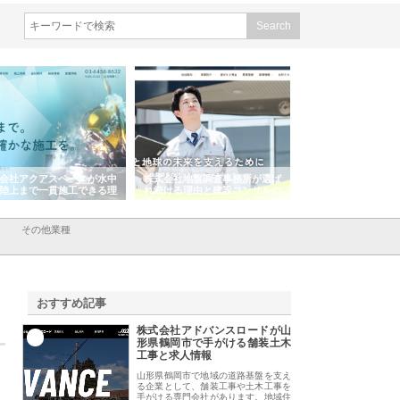
会社アクアスペースが水中
株式会社地盤調査事務所が選ば
株式会社名神精工の
陸上まで一貫施工できる理
れ続ける理由と建設コンサルの
スリリース一覧と注
強み
その他業種
おすすめ記事
株式会社アドバンスロードが山
1
形県鶴岡市で手がける舗装土木
工事と求人情報
山形県鶴岡市で地域の道路基盤を支え
る企業として、舗装工事や土木工事を
手がける専門会社があります。地域住