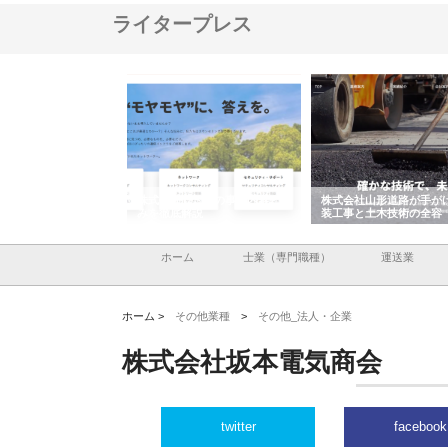
ライタープレス
メタルエースの企業サ
株式会社ＣＳＡの事業内容と強
株式会社山形道路が手が
供する充実した情報内
みを徹底解説
装工事と土木技術の全容
ホーム
士業（専門職種）
運送業
ホーム >
その他業種
>
その他_法人・企業
株式会社坂本電気商会
twitter
facebook