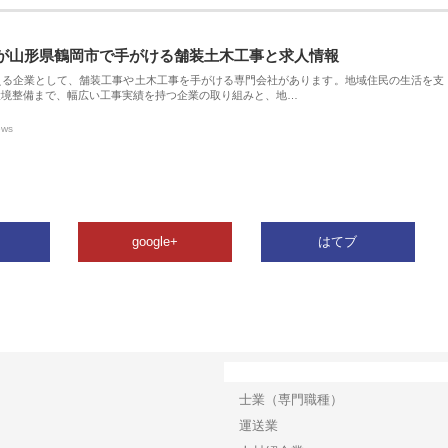
が山形県鶴岡市で手がける舗装土木工事と求人情報
える企業として、舗装工事や土木工事を手がける専門会社があります。地域住民の生活を支
環境整備まで、幅広い工事実績を持つ企業の取り組みと、地…
ews
google+
はてブ
カテゴリー
士業（専門職種）
運送業