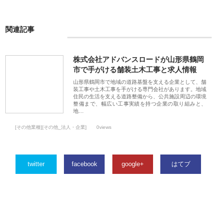
関連記事
株式会社アドバンスロードが山形県鶴岡
市で手がける舗装土木工事と求人情報
山形県鶴岡市で地域の道路基盤を支える企業として、舗
装工事や土木工事を手がける専門会社があります。地域
住民の生活を支える道路整備から、公共施設周辺の環境
整備まで、幅広い工事実績を持つ企業の取り組みと、
地…
[その他業種][その他_法人・企業]
0views
twitter
facebook
google+
はてブ