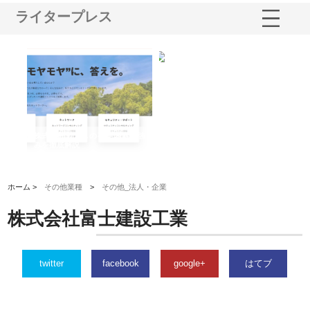
ライタープレス
業サ
株式会社ＣＳＡの事業内容と強
株式会社山形道路が手がける舗
ホ
報内
みを徹底解説
装工事と土木技術の全容
る
績
ホーム >
その他業種
>
その他_法人・企業
株式会社富士建設工業
twitter
facebook
google+
はてブ