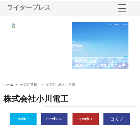
ライタープレス
る舗
ホクシン設備株式会社が手がけ
株式会社東京シー・エム・シー
株
る給排水空調消火設備工事の実
のGISインフラ管理システム導
か
績と強み
入メリット
由
ホーム >
その他業種
>
その他_法人・企業
株式会社小川電工
twitter
facebook
google+
はてブ