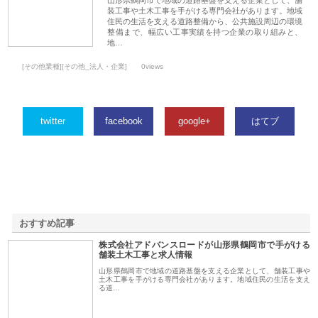
山形県鶴岡市で地域の道路基盤を支える企業として、舗
装工事や土木工事を手がける専門会社があります。地域
住民の生活を支える道路整備から、公共施設周辺の環境
整備まで、幅広い工事実績を持つ企業の取り組みと、
地…
[その他業種][その他_法人・企業]
0views
twitter
facebook
google+
はてブ
おすすめ記事
株式会社アドバンスロードが山形県鶴岡市で手がける
1
舗装土木工事と求人情報
山形県鶴岡市で地域の道路基盤を支える企業として、舗装工事や
土木工事を手がける専門会社があります。地域住民の生活を支え
る道…