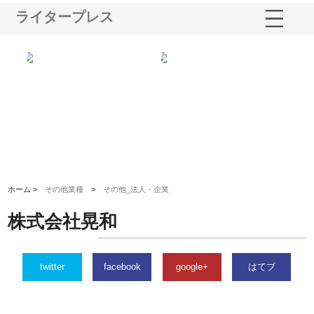
ライタープレス
う建
株式会社ＯＮＯｃｏｍｐａｎｙ
株式会社アセットイノベーショ
庭
性
が岡山から広域配送を実現でき
ンのワンルーム投資で始める資
と
る理由
産形成と老後準備
間
ホーム >
その他業種
>
その他_法人・企業
株式会社晃和
twitter
facebook
google+
はてブ