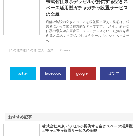
株式会社東京デッセルが提供する空きス
ペース活用型ガチャガチャ設置サービス
の全貌
店舗や施設の空きスペースを収益源に変える発想は、経
営者にとって常に魅力的なテーマです。しかし、新たな
什器の導入や在庫管理、メンテナンスといった負担を考
えると二の足を踏んでしまうケースも少なくありませ
ん…
[その他業種][その他_法人・企業]
0views
twitter
facebook
google+
はてブ
おすすめ記事
株式会社東京デッセルが提供する空きスペース活用型
1
ガチャガチャ設置サービスの全貌