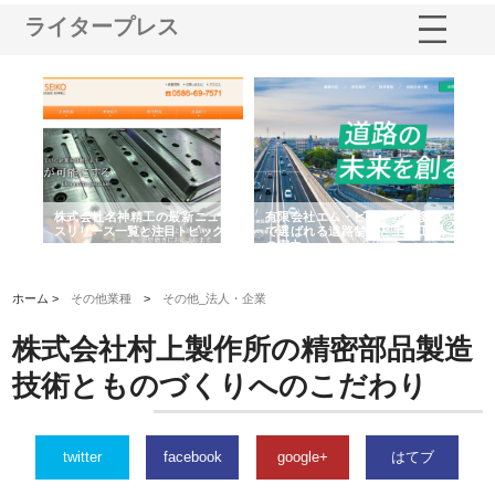
ライタープレス
選ば
株式会社名神精工の最新ニュー
有限会社エム・ビルドが南多摩
有
ルの
スリリース一覧と注目トピック
で選ばれる道路舗装と土木工事
ネ
の実力
ホーム >
その他業種
>
その他_法人・企業
株式会社村上製作所の精密部品製造
技術とものづくりへのこだわり
twitter
facebook
google+
はてブ