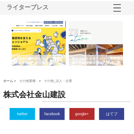
ライタープレス
ノー
株式会社耕文社が品川で実現す
株式会社ナカモトがホテルや店
株
の専
る販促物製作から配送までワン
舗の内装改修で選ばれ続ける理
れ
ストップ対応
由
強
ホーム >
その他業種
>
その他_法人・企業
株式会社金山建設
twitter
facebook
google+
はてブ