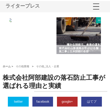
ライタープレス
業サ
株式会社ＣＳＡの事業内容と強
株式会社山形道路が手がける舗
ホ
報内
みを徹底解説
装工事と土木技術の全容
る
績
ホーム >
その他業種
>
その他_法人・企業
株式会社阿部建設の落石防止工事が
選ばれる理由と実績
twitter
facebook
google+
はてブ