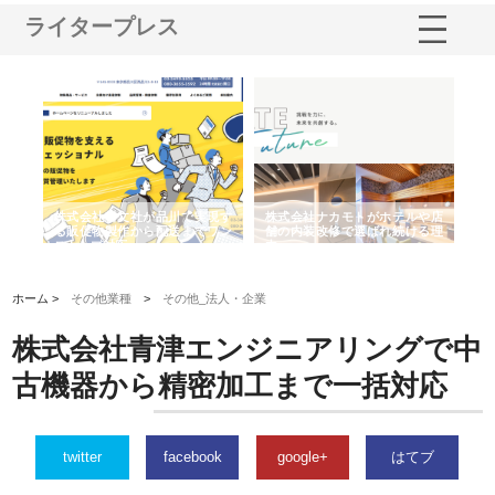
ライタープレス
ノー
株式会社耕文社が品川で実現す
株式会社ナカモトがホテルや店
株
の専
る販促物製作から配送までワン
舗の内装改修で選ばれ続ける理
れ
ストップ対応
由
強
ホーム >
その他業種
>
その他_法人・企業
株式会社青津エンジニアリングで中
古機器から精密加工まで一括対応
twitter
facebook
google+
はてブ