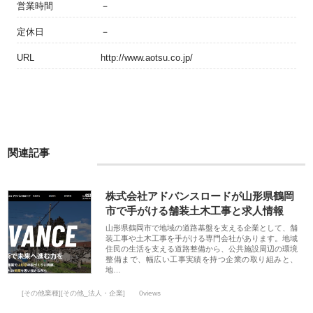
営業時間
－
定休日
－
URL
http://www.aotsu.co.jp/
関連記事
株式会社アドバンスロードが山形県鶴岡
市で手がける舗装土木工事と求人情報
山形県鶴岡市で地域の道路基盤を支える企業として、舗
装工事や土木工事を手がける専門会社があります。地域
住民の生活を支える道路整備から、公共施設周辺の環境
整備まで、幅広い工事実績を持つ企業の取り組みと、
地…
[その他業種][その他_法人・企業]
0views