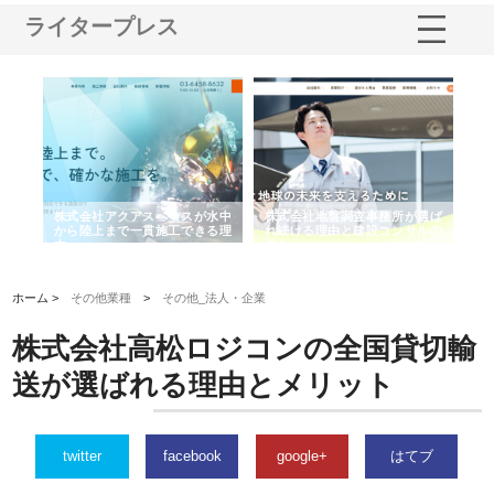
ライタープレス
シー
株式会社アクアスペースが水中
株式会社地盤調査事務所が選ば
株
ム導
から陸上まで一貫施工できる理
れ続ける理由と建設コンサルの
ス
由
強み
ホーム >
その他業種
>
その他_法人・企業
株式会社高松ロジコンの全国貸切輸
送が選ばれる理由とメリット
twitter
facebook
google+
はてブ