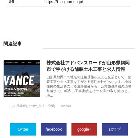
URL
https://t-logicon.co.jp/
関連記事
株式会社アドバンスロードが山形県鶴岡
市で手がける舗装土木工事と求人情報
山形県鶴岡市で地域の道路基盤を支える企業として、舗
装工事や土木工事を手がける専門会社があります。地域
住民の生活を支える道路整備から、公共施設周辺の環境
整備まで、幅広い工事実績を持つ企業の取り組みと、
地…
[その他業種][その他_法人・企業]
0views
twitter
facebook
google+
はてブ