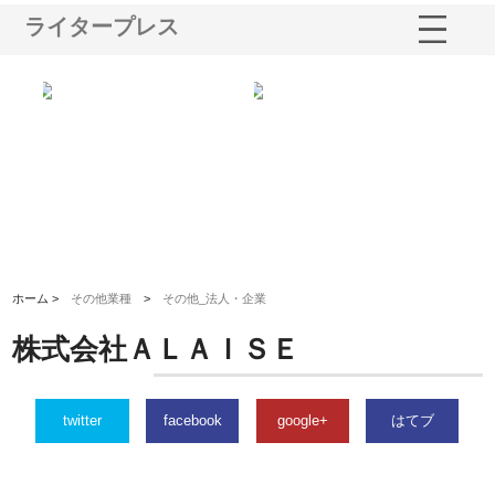
ライタープレス
う建
株式会社ＯＮＯｃｏｍｐａｎｙ
株式会社アセットイノベーショ
庭
性
が岡山から広域配送を実現でき
ンのワンルーム投資で始める資
と
る理由
産形成と老後準備
間
ホーム >
その他業種
>
その他_法人・企業
株式会社ＡＬＡＩＳＥ
twitter
facebook
google+
はてブ