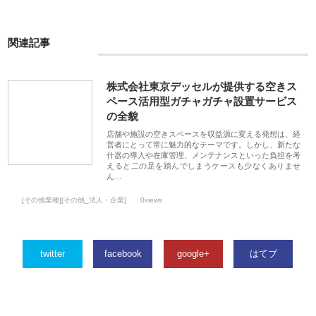
関連記事
株式会社東京デッセルが提供する空きス
ペース活用型ガチャガチャ設置サービス
の全貌
店舗や施設の空きスペースを収益源に変える発想は、経
営者にとって常に魅力的なテーマです。しかし、新たな
什器の導入や在庫管理、メンテナンスといった負担を考
えると二の足を踏んでしまうケースも少なくありませ
ん…
[その他業種][その他_法人・企業]
0views
twitter
facebook
google+
はてブ