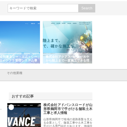
シー
株式会社アクアスペースが水中
株式会社地盤調査事務所が選ば
株式会
ム導
から陸上まで一貫施工できる理
れ続ける理由と建設コンサルの
スリリ
由
強み
その他業種
おすすめ記事
株式会社アドバンスロードが山
1
形県鶴岡市で手がける舗装土木
工事と求人情報
山形県鶴岡市で地域の道路基盤を支え
る企業として、舗装工事や土木工事を
手がける専門会社があります。地域住