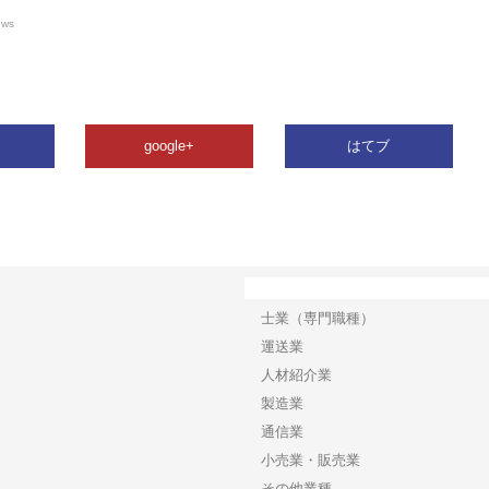
ews
google+
はてブ
カテゴリー
士業（専門職種）
運送業
人材紹介業
製造業
通信業
小売業・販売業
その他業種