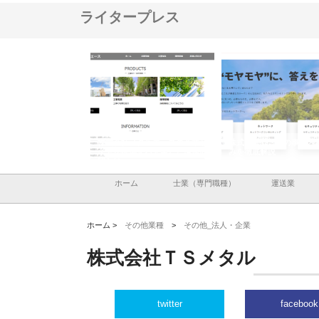
ライタープレス
株式会社メタルエースの企業サ
株式会社ＣＳＡの事業内容と強
株式会社山
イトが提供する充実した情報内
みを徹底解説
装工事と土
容とは
ホーム
士業（専門職種）
運送業
ホーム >
その他業種
>
その他_法人・企業
株式会社ＴＳメタル
twitter
facebook