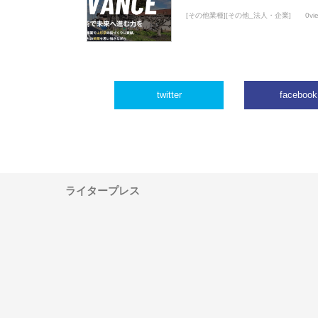
[その他業種][その他_法人・企業]
0vi
twitter
facebook
ライタープレス