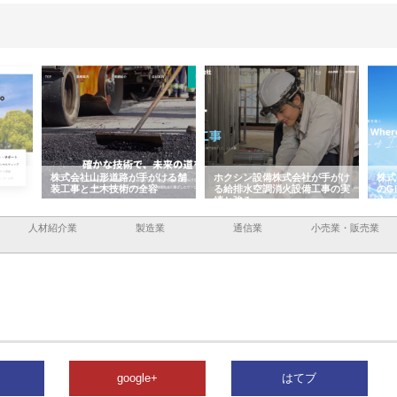
形道路が手がける舗
ホクシン設備株式会社が手がけ
株式会社東京シー・エム・
木技術の全容
る給排水空調消火設備工事の実
のGISインフラ管理システ
績と強み
入メリット
人材紹介業
製造業
通信業
小売業・販売業
google+
はてブ