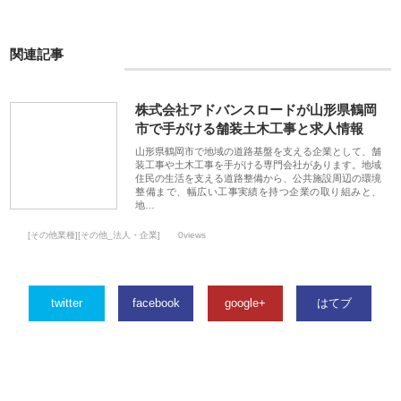
関連記事
株式会社アドバンスロードが山形県鶴岡
市で手がける舗装土木工事と求人情報
山形県鶴岡市で地域の道路基盤を支える企業として、舗
装工事や土木工事を手がける専門会社があります。地域
住民の生活を支える道路整備から、公共施設周辺の環境
整備まで、幅広い工事実績を持つ企業の取り組みと、
地…
[その他業種][その他_法人・企業]
0views
twitter
facebook
google+
はてブ