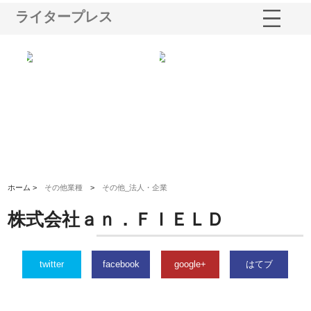
ライタープレス
ｎｙ
株式会社アセットイノベーショ
庭楽株式会社が知多半島と三河
株
でき
ンのワンルーム投資で始める資
と名古屋で叶える理想の外構空
で
産形成と老後準備
間
ホーム >
その他業種
>
その他_法人・企業
株式会社ａｎ．ＦＩＥＬＤ
twitter
facebook
google+
はてブ