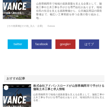
山形県鶴岡市で地域の道路基盤を支える企業として、舗
装工事や土木工事を手がける専門会社があります。地域
住民の生活を支える道路整備から、公共施設周辺の環境
整備まで、幅広い工事実績を持つ企業の取り組みと、
地…
[その他業種][その他_法人・企業]
0views
twitter
facebook
google+
はてブ
おすすめ記事
株式会社アドバンスロードが山形県鶴岡市で手がける
1
舗装土木工事と求人情報
山形県鶴岡市で地域の道路基盤を支える企業として、舗装工事や
土木工事を手がける専門会社があります。地域住民の生活を支え
る道…