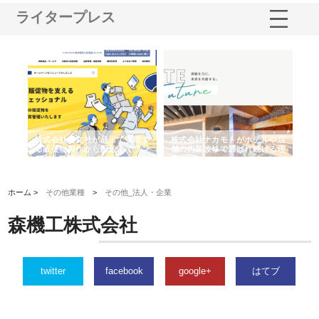
ライタープレス
ノー
株式会社耕文社が品川で実現す
株式会社ナカモトがホテルや店
株
の専
る販促物製作から配送までワン
舗の内装改修で選ばれ続ける理
れ
ストップ対応
由
強
ホーム >
その他業種
>
その他_法人・企業
森機工株式会社
twitter
facebook
google+
はてブ