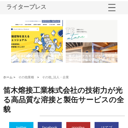
ライタープレス
ノー
株式会社耕文社が品川で実現す
株式会社ナカモトがホテルや店
株
の専
る販促物製作から配送までワン
舗の内装改修で選ばれ続ける理
れ
ストップ対応
由
強
ホーム >
その他業種
>
その他_法人・企業
笛木熔接工業株式会社の技術力が光
る高品質な溶接と製缶サービスの全
貌
twitter
facebook
google+
はてブ