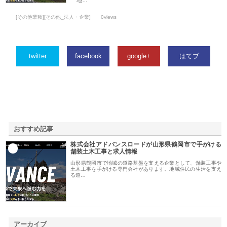
地…
[その他業種][その他_法人・企業]
0views
twitter
facebook
google+
はてブ
おすすめ記事
株式会社アドバンスロードが山形県鶴岡市で手がける
1
舗装土木工事と求人情報
山形県鶴岡市で地域の道路基盤を支える企業として、舗装工事や
土木工事を手がける専門会社があります。地域住民の生活を支え
る道…
アーカイブ