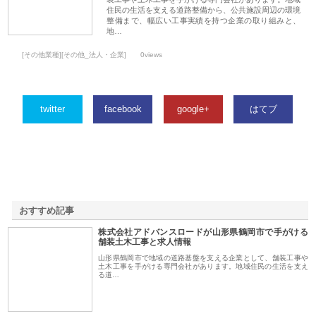
住民の生活を支える道路整備から、公共施設周辺の環境
整備まで、幅広い工事実績を持つ企業の取り組みと、
地…
[その他業種][その他_法人・企業]
0views
twitter
facebook
google+
はてブ
おすすめ記事
株式会社アドバンスロードが山形県鶴岡市で手がける
1
舗装土木工事と求人情報
山形県鶴岡市で地域の道路基盤を支える企業として、舗装工事や
土木工事を手がける専門会社があります。地域住民の生活を支え
る道…