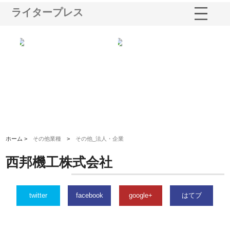
ライタープレス
業サ
株式会社ＣＳＡの事業内容と強
株式会社山形道路が手がける舗
ホ
報内
みを徹底解説
装工事と土木技術の全容
る
績
ホーム >
その他業種
>
その他_法人・企業
西邦機工株式会社
twitter
facebook
google+
はてブ