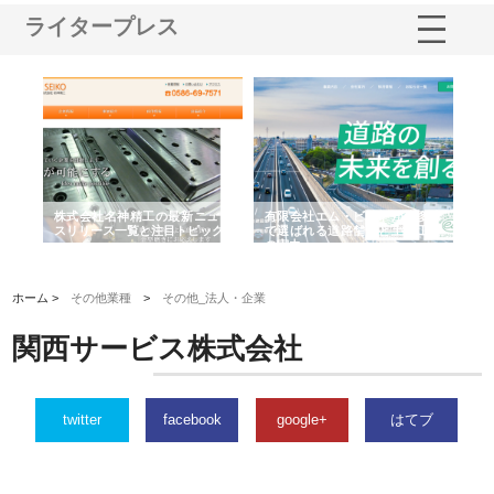
ライタープレス
選ば
株式会社名神精工の最新ニュー
有限会社エム・ビルドが南多摩
有
ルの
スリリース一覧と注目トピック
で選ばれる道路舗装と土木工事
ネ
の実力
ホーム >
その他業種
>
その他_法人・企業
関西サービス株式会社
twitter
facebook
google+
はてブ