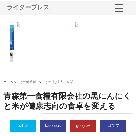
ライタープレス
ノー
株式会社耕文社が品川で実現す
株式会社ナカモトがホテルや店
株
の専
る販促物製作から配送までワン
舗の内装改修で選ばれ続ける理
れ
ストップ対応
由
強
ホーム >
その他業種
>
その他_法人・企業
青森第一食糧有限会社の黒にんにく
と米が健康志向の食卓を変える
twitter
facebook
google+
はてブ