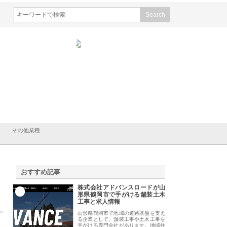
会社山形道路が手がける舗
ホクシン設備株式会社が手がけ
株式会社東京シー・
事と土木技術の全容
る給排水空調消火設備工事の実
のGISインフラ管理
績と強み
入メリット
その他業種
おすすめ記事
株式会社アドバンスロードが山
1
形県鶴岡市で手がける舗装土木
工事と求人情報
山形県鶴岡市で地域の道路基盤を支え
る企業として、舗装工事や土木工事を
手がける専門会社があります。地域住