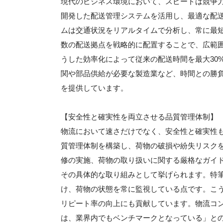
現代のビジネス環境において、スピードは競争
開発した配送管理システムを活用し、最適な配
ムは交通状況をリアルタイムで分析し、常に最
数の配送拠点を戦略的に配置することで、広範
うした効率化によって従来の配送時間を最大30
関や部品供給が必要な製造業など、時間との勝
を提供しています。
【安全性と確実性を両立させる品質管理体制】
物流において速さだけでなく、安全性と確実性
質管理体制を構築し、荷物の破損や紛失リスク
修の実施、荷物の取り扱いに関する厳格なガイ
その具体的な取り組みとして挙げられます。特
け、荷物の状態を常に監視している点です。こ
リピート率の向上にも貢献しています。物流コ
は、業界内でもベンチマークとなっている」と