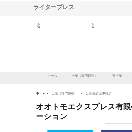
ライタープレス
アセットイノベーショ
庭楽株式会社が知多半島と三河
株式会社ナツハラが建設
ルーム投資で始める資
と名古屋で叶える理想の外構空
で滋賀の暮らしを支える
老後準備
間
ホーム
士業（専門職種）
運送業
ホーム >
士業（専門職種）
>
公認会計士事務所
オオトモエクスプレス有限
ーション