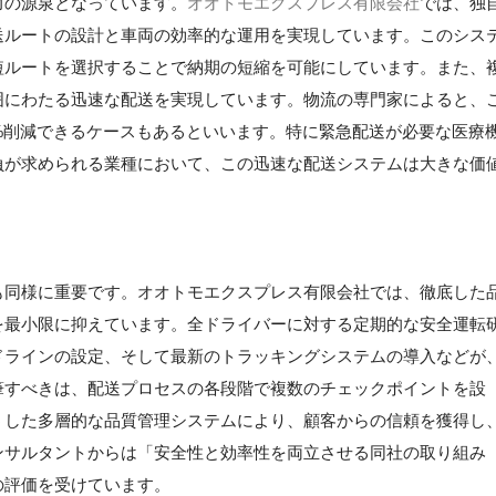
力の源泉となっています。
オオトモエクスプレス有限会社
では、独
送ルートの設計と車両の効率的な運用を実現しています。このシス
短ルートを選択することで納期の短縮を可能にしています。また、
囲にわたる迅速な配送を実現しています。物流の専門家によると、
%削減できるケースもあるといいます。特に緊急配送が必要な医療
負が求められる業種において、この迅速な配送システムは大きな価
も同様に重要です。オオトモエクスプレス有限会社では、徹底した
を最小限に抑えています。全ドライバーに対する定期的な安全運転
ドラインの設定、そして最新のトラッキングシステムの導入などが
筆すべきは、配送プロセスの各段階で複数のチェックポイントを設
うした多層的な品質管理システムにより、顧客からの信頼を獲得し
ンサルタントからは「安全性と効率性を両立させる同社の取り組み
の評価を受けています。