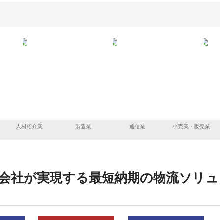
と鋲螺
株式会社メタルエースの企業サ
株式会社ＣＳＡの事業内容と強
株式
理由
イトが提供する充実した情報内
みを徹底解説
装工
容とは
人材紹介業
製造業
通信業
小売業・販売業
会社が実現する最短納期の物流ソリュ