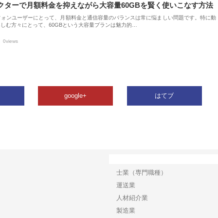
クターで月額料金を抑えながら大容量60GBを賢く使いこなす方法
フォンユーザーにとって、月額料金と通信容量のバランスは常に悩ましい問題です。特に動
しむ方々にとって、60GBという大容量プランは魅力的…
0views
google+
はてブ
カテゴリー
士業（専門職種）
運送業
人材紹介業
製造業