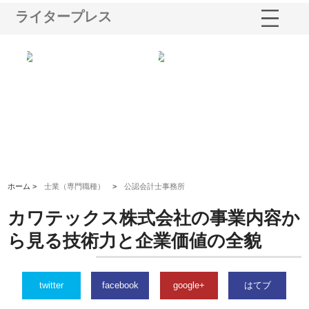
ライタープレス
ノー
株式会社耕文社が品川で実現す
株式会社ナカモトがホテルや店
株
の専
る販促物製作から配送までワン
舗の内装改修で選ばれ続ける理
れ
ストップ対応
由
強
ホーム >
士業（専門職種）
>
公認会計士事務所
カワテックス株式会社の事業内容か
ら見る技術力と企業価値の全貌
twitter
facebook
google+
はてブ