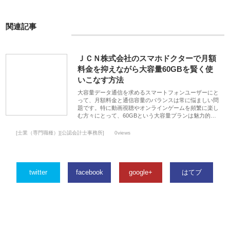
関連記事
ＪＣＮ株式会社のスマホドクターで月額
料金を抑えながら大容量60GBを賢く使
いこなす方法
大容量データ通信を求めるスマートフォンユーザーにと
って、月額料金と通信容量のバランスは常に悩ましい問
題です。特に動画視聴やオンラインゲームを頻繁に楽し
む方々にとって、60GBという大容量プランは魅力的…
[士業（専門職種）][公認会計士事務所]
0views
twitter
facebook
google+
はてブ