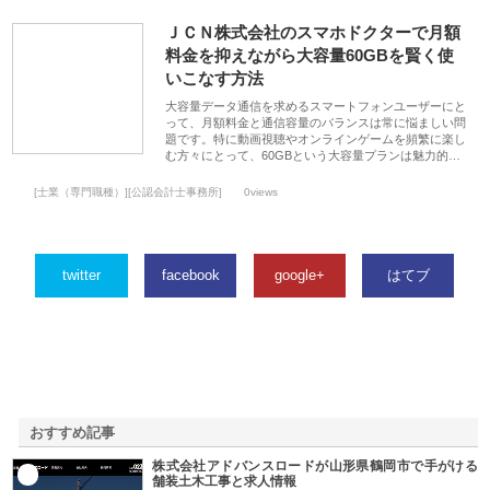
ＪＣＮ株式会社のスマホドクターで月額
料金を抑えながら大容量60GBを賢く使
いこなす方法
大容量データ通信を求めるスマートフォンユーザーにと
って、月額料金と通信容量のバランスは常に悩ましい問
題です。特に動画視聴やオンラインゲームを頻繁に楽し
む方々にとって、60GBという大容量プランは魅力的…
[士業（専門職種）][公認会計士事務所]
0views
twitter
facebook
google+
はてブ
おすすめ記事
株式会社アドバンスロードが山形県鶴岡市で手がける
1
舗装土木工事と求人情報