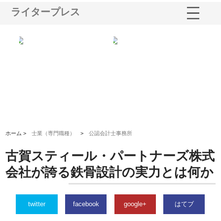
ライタープレス
る舗
ホクシン設備株式会社が手がけ
株式会社東京シー・エム・シー
株
る給排水空調消火設備工事の実
のGISインフラ管理システム導
か
績と強み
入メリット
由
ホーム >
士業（専門職種）
>
公認会計士事務所
古賀スティール・パートナーズ株式
会社が誇る鉄骨設計の実力とは何か
twitter
facebook
google+
はてブ