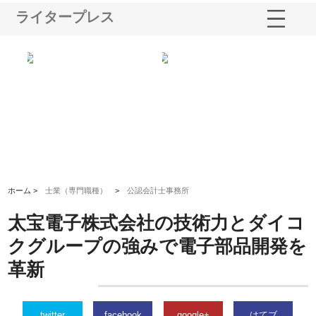
ライタープレス
る舗
ホクシン設備株式会社が手がけ
株式会社東京シー・エム・シー
株
る給排水空調消火設備工事の実
のGISインフラ管理システム導
か
績と強み
入メリット
由
ホーム >
士業（専門職種）
>
公認会計士事務所
太宝電子株式会社の技術力とダイコ
クグループの強みで電子部品開発を
革新
twitter
facebook
google+
はてブ