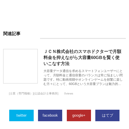
関連記事
ＪＣＮ株式会社のスマホドクターで月額
料金を抑えながら大容量60GBを賢く使
いこなす方法
大容量データ通信を求めるスマートフォンユーザーにと
って、月額料金と通信容量のバランスは常に悩ましい問
題です。特に動画視聴やオンラインゲームを頻繁に楽し
む方々にとって、60GBという大容量プランは魅力的…
[士業（専門職種）][公認会計士事務所]
0views
twitter
facebook
google+
はてブ