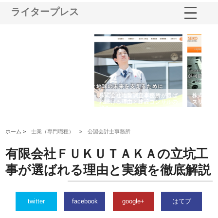
ライタープレス
選ば
株式会社名神精工の最新ニュー
有限会社エム・ビルドが南多摩
有
ルの
スリリース一覧と注目トピック
で選ばれる道路舗装と土木工事
ネ
の実力
ホーム >
士業（専門職種）
>
公認会計士事務所
有限会社ＦＵＫＵＴＡＫＡの立坑工
事が選ばれる理由と実績を徹底解説
twitter
facebook
google+
はてブ