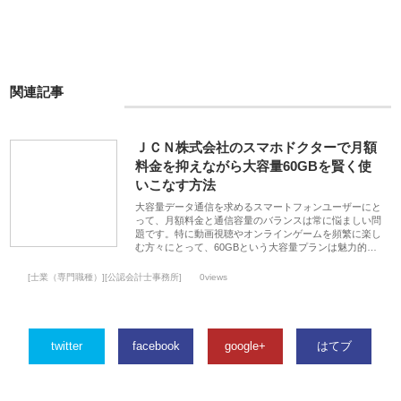
関連記事
ＪＣＮ株式会社のスマホドクターで月額
料金を抑えながら大容量60GBを賢く使
いこなす方法
大容量データ通信を求めるスマートフォンユーザーにと
って、月額料金と通信容量のバランスは常に悩ましい問
題です。特に動画視聴やオンラインゲームを頻繁に楽し
む方々にとって、60GBという大容量プランは魅力的…
[士業（専門職種）][公認会計士事務所]
0views
twitter
facebook
google+
はてブ