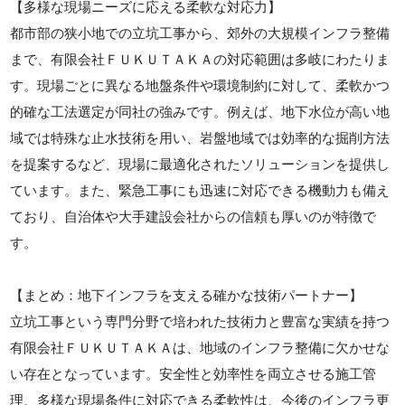
【多様な現場ニーズに応える柔軟な対応力】
都市部の狭小地での立坑工事から、郊外の大規模インフラ整備
まで、有限会社ＦＵＫＵＴＡＫＡの対応範囲は多岐にわたりま
す。現場ごとに異なる地盤条件や環境制約に対して、柔軟かつ
的確な工法選定が同社の強みです。例えば、地下水位が高い地
域では特殊な止水技術を用い、岩盤地域では効率的な掘削方法
を提案するなど、現場に最適化されたソリューションを提供し
ています。また、緊急工事にも迅速に対応できる機動力も備え
ており、自治体や大手建設会社からの信頼も厚いのが特徴で
す。
【まとめ：地下インフラを支える確かな技術パートナー】
立坑工事という専門分野で培われた技術力と豊富な実績を持つ
有限会社ＦＵＫＵＴＡＫＡは、地域のインフラ整備に欠かせな
い存在となっています。安全性と効率性を両立させる施工管
理、多様な現場条件に対応できる柔軟性は、今後のインフラ更