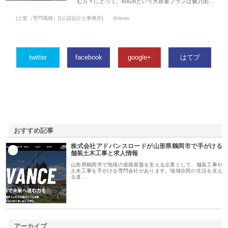
む方々にとって、60GBという大容量プランは魅力的…
[士業（専門職種）][公認会計士事務所]
0views
twitter
facebook
google+
はてブ
おすすめ記事
株式会社アドバンスロードが山形県鶴岡市で手がける
1
舗装土木工事と求人情報
山形県鶴岡市で地域の道路基盤を支える企業として、舗装工事や
土木工事を手がける専門会社があります。地域住民の生活を支え
る道…
アーカイブ