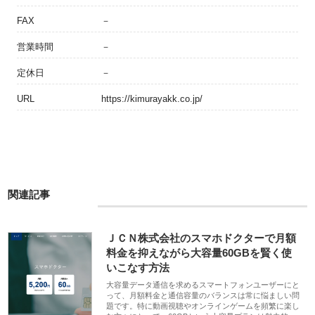
FAX
－
営業時間
－
定休日
－
URL
https://kimurayakk.co.jp/
関連記事
ＪＣＮ株式会社のスマホドクターで月額
料金を抑えながら大容量60GBを賢く使
いこなす方法
大容量データ通信を求めるスマートフォンユーザーにと
って、月額料金と通信容量のバランスは常に悩ましい問
題です。特に動画視聴やオンラインゲームを頻繁に楽し