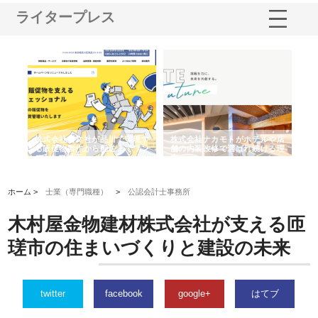
ライタープレス
ノー
株式会社耕文社が品川で実現す
株式会社ナカモトがホテルや店
株
の専
る販促物製作から配送までワン
舗の内装改修で選ばれ続ける理
れ
ストップ対応
由
強
ホーム >
士業（専門職種）
>
公認会計士事務所
木村屋金物建材株式会社が支える匝
瑳市の住まいづくりと建設の未来
twitter
facebook
google+
はてブ